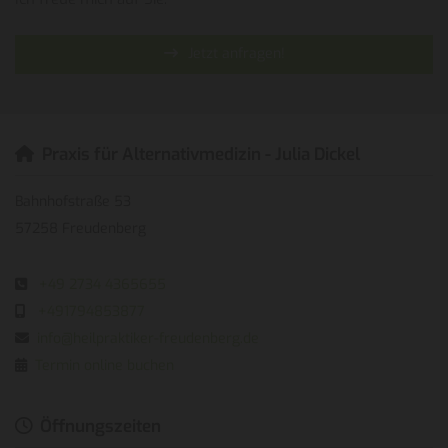
Jetzt anfragen!
Praxis für Alternativmedizin - Julia Dickel

Bahnhofstraße 53
57258 Freudenberg
+49 2734 4365655

+491794853877

info@heilpraktiker-freudenberg.de

Termin online buchen

Öffnungszeiten
