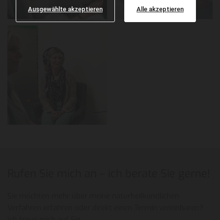
Ausgewählte akzeptieren
Alle akzeptieren
Rufen Sie mich an – ich berate Sie gerne!
Sie möchten mehr über meine naturheilkundlichen
Verfahren erfahren oder direkt einen Termin vereinbaren?
Ich freue mich auf Sie.