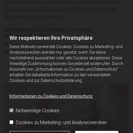
hilfreich erwiesen. Viele Menschen berichten bereits nach
wenigen Sitzungen von mehr Leichtigkeit, Energie und
allgemeinem Wohlbefinden.
Vereinbaren Sie jetzt einen Termin zur
Bioresonanzanalyse
Wir respektieren Ihre Privatsphäre
Rufen Sie mich an
– ich erkläre Ihnen gern, wie die
Diese Website verwendet Cookies. Cookies zu Marketing- und
Bioresonanztherapie Sie unterstützen kann.
Analysezwecken werden nur gesetzt, wenn Sie diese
nachstehend auswählen oder alle Cookies akzeptieren. Diese
freiwillige Zustimmung können Sie jederzeit widerrufen. Durch
Auswahl von „Informationen zu Cookies und Datenschutz“
erhalten Sie detaillierte Information zu den verwendeten
Cookies und zur Datenschutzerklärung.
Informationen zu Cookies und Datenschutz
Notwendige Cookies
Cookies zu Marketing- und Analysezwecken