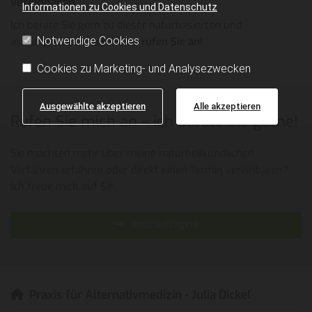
vereinbaren
Informationen zu Cookies und Datenschutz
Ich berate Sie gern zu dieser naturbasierten und
Notwendige Cookies
wirkungsvollen Methode –
rufen Sie an!
Cookies zu Marketing- und Analysezwecken
Ausgewählte akzeptieren
Alle akzeptieren
Rufen Sie mich an – ich berate Sie gerne!
Sie möchten mehr über meine naturheilkundlichen
Verfahren erfahren oder direkt einen Termin vereinbaren?
Ich freue mich auf Sie.
Jetzt anfragen!
Praxis für Alternativmedizin - Julia Dickel
