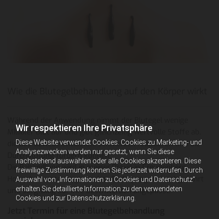
Wie die Blutegelbehandlung auf den Körper wirkt
Während der Anwendung nimmt der Blutegel wenige
Wir respektieren Ihre Privatsphäre
Milliliter Blut auf und gibt gleichzeitig wertvolle Stoffe ab,
Diese Website verwendet Cookies. Cookies zu Marketing- und
die das Gewebe entlasten, Schmerzen reduzieren und die
Analysezwecken werden nur gesetzt, wenn Sie diese
Durchblutung fördern können.
nachstehend auswählen oder alle Cookies akzeptieren. Diese
Die Behandlung wird in meiner Praxis in Freudenberg-
freiwillige Zustimmung können Sie jederzeit widerrufen. Durch
Hohenhain unter hygienischen Bedingungen durchgeführt
Auswahl von „Informationen zu Cookies und Datenschutz“
erhalten Sie detaillierte Information zu den verwendeten
und sorgfältig auf Ihre Beschwerden angepasst.
Cookies und zur Datenschutzerklärung.
Jetzt Termin für eine Blutegelbehandlung