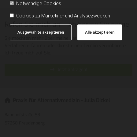
Notwendige Cookies
Cookies zu Marketing- und Analysezwecken
Rufen Sie mich an – ich berate Sie gerne!
Ausgewählte akzeptieren
Alle akzeptieren
Sie möchten mehr über meine naturheilkundlichen
Verfahren erfahren oder direkt einen Termin vereinbaren?
Ich freue mich auf Sie.
Jetzt anfragen!
Praxis für Alternativmedizin - Julia Dickel

Bahnhofstraße 53
57258 Freudenberg