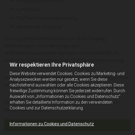
Bindegewebsschwäche
Lymphstau
Stoffwechselverlangsamung
Hormonelle Einflüsse
Durch gezielte Kombinationen aus Body Shaping
Anwendungen, Lymphdrainage und
stoffwechselanregenden Verfahren unterstütze ich die
natürliche Geweberegeneration und Konturverbesserung.
Wir respektieren Ihre Privatsphäre
Diese Website verwendet Cookies. Cookies zu Marketing- und
Im Mittelpunkt steht dabei nicht nur die Optik – sondern Ihr
Analysezwecken werden nur gesetzt, wenn Sie diese
Körpergefühl und Ihre Gesundheit.
nachstehend auswählen oder alle Cookies akzeptieren. Diese
freiwillige Zustimmung können Sie jederzeit widerrufen. Durch
Auswahl von „Informationen zu Cookies und Datenschutz“
Welche Therapie für Sie sinnvoll ist, klären wir in einem
erhalten Sie detaillierte Information zu den verwendeten
Cookies und zur Datenschutzerklärung.
persönlichen Gespräch.
Informationen zu Cookies und Datenschutz
Termin vereinbaren