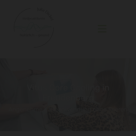
Vitus Core Cooling in
Freudenberg
Angenehme Kälteanwendung ohne Frieren