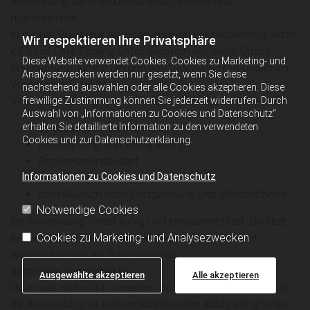
Anwendung als erfrischend, entspannend und
regenerierend.
In meiner Praxis für Alternativmedizin in Freudenberg setze
Wir respektieren Ihre Privatsphäre
ich Vitus Core Cooling unter anderem ein, wenn Stress,
Diese Website verwendet Cookies. Cookies zu Marketing- und
Erschöpfung, innere Unruhe oder Regenerationsbedarf im
Analysezwecken werden nur gesetzt, wenn Sie diese
Vordergrund stehen.
nachstehend auswählen oder alle Cookies akzeptieren. Diese
Vitus Core Cooling kann interessant sein bei:
freiwillige Zustimmung können Sie jederzeit widerrufen. Durch
Auswahl von „Informationen zu Cookies und Datenschutz“
erhalten Sie detaillierte Information zu den verwendeten
Stress und innerer Unruhe
Cookies und zur Datenschutzerklärung.
Erschöpfung und wenig Energie
Regenerationsbedarf
Informationen zu Cookies und Datenschutz
sportlicher Erholung
dem Wunsch nach Entspannung und Wohlbefinden
Notwendige Cookies
Die Anwendung findet ruhig und entspannt statt. Du sitzt
Cookies zu Marketing- und Analysezwecken
bequem, legst deine Hände in das Gerät und kannst
währenddessen zur Ruhe kommen.
Besonders angenehm ist:
Ausgewählte akzeptieren
Alle akzeptieren
Du musst dich nicht umziehen, du musst nicht frieren und
die Anwendung ist unkompliziert in den Alltag integrierbar.