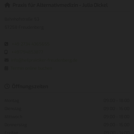
Praxis für Alternativmedizin - Julia Dickel

Bahnhofstraße 53
57258 Freudenberg
+49 2734 4365655

+491794853877

info@heilpraktiker-freudenberg.de

Termin online buchen

Öffnungszeiten

Montag
09:00 - 18:00
Dienstag
09:00 - 16:00
Mittwoch
09:00 - 18:00
Donnerstag
09:00 - 16:00
Freitag
09:00 - 14:00